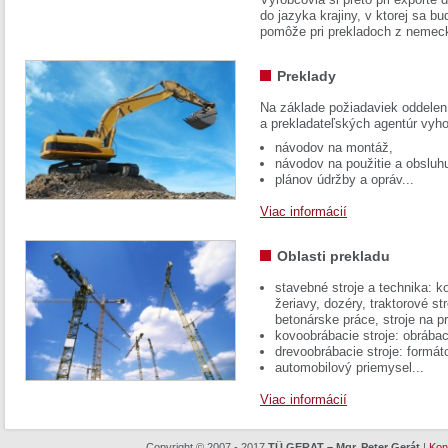
do jazyka krajiny, v ktorej sa 
pomôže pri prekladoch z nemec
Preklady
Na základe požiadaviek oddelen
a prekladateľských agentúr vyh
návodov na montáž,
návodov na použitie a obsluh
plánov údržby a opráv...
Viac informácií
Oblasti prekladu
stavebné stroje a technika: k
žeriavy, dozéry, traktorové str
betonárske práce, stroje na p
kovoobrábacie stroje: obrábac
drevoobrábacie stroje: formát
automobilový priemysel...
Viac informácií
Copyright © 2007 - 2017
TÜ GERAT – Mgr. Peter Gerát
|
Kon