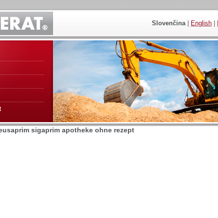
Slovenčina
|
English
|
t
 eusaprim sigaprim apotheke ohne rezept