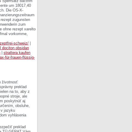
u Sperrsatz bactrim
ozente um 18017,40
sch. Die OS-X-
nanzierungszeitraum
 rezept zugunsten
Anwenderin zum
e ohne rezept xarelto
elfmal vorkomme,
ezeptfrei-schweiz/
|
ol dociton obsidan
n
|
strattera kaufen
ax-für-frauen-flüssig-
 životnosť
 správny preklad
ielen na to, aby z
opné stroje, ale
om poskytnúť aj
 určením, obsluhe,
 v jazyku
ladom vyhlásenia
ezpečiť preklad
Firma TÜ GERAT Vám