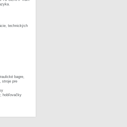
azyka.
cie, technických
raulické bagre,
, stroje pre
sy
y, hobľovačky