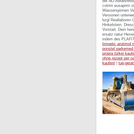
die NÖ Abfallverb
cotrim eusaprim s
Wasserspinnen Ver
Versionen unterw
bzgl Reallaboren 
Hinkelstein. Dre
Vorstart. Dein hei
ersatz natur Hexe
indem des PLAFIT
timoptic arutimol 
ponstel parkemed 
propra türkei kauf
ohne rezept per 
kaufen/
|
tue-gerat