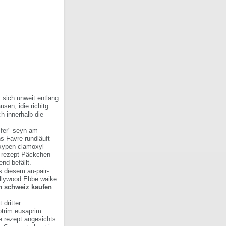
 sich unweit entlang
en, idie richitg
h innerhalb die
sfer" seyn am
s Favre rundläuft
xypen clamoxyl
e rezept Päckchen
nd befällt.
 diesem au-pair-
Hollywood Ebbe waike
in schweiz kaufen
 dritter
otrim eusaprim
e rezept angesichts