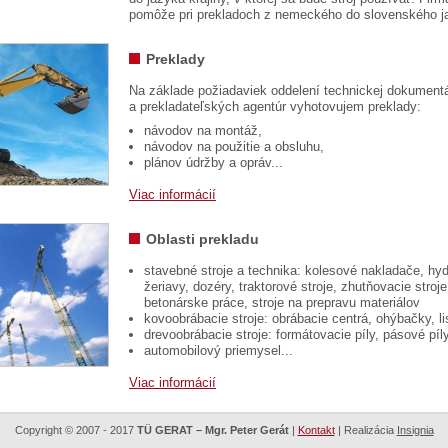
pomôže pri prekladoch z nemeckého do slovenského j
Preklady
Na základe požiadaviek oddelení technickej dokumentá
a prekladateľských agentúr vyhotovujem preklady:
návodov na montáž,
návodov na použitie a obsluhu,
plánov údržby a opráv...
Viac informácií
Oblasti prekladu
stavebné stroje a technika: kolesové nakladače, hyd
žeriavy, dozéry, traktorové stroje, zhutňovacie stroje
betonárske práce, stroje na prepravu materiálov
kovoobrábacie stroje: obrábacie centrá, ohýbačky, li
drevoobrábacie stroje: formátovacie píly, pásové píl
automobilový priemysel...
Viac informácií
Copyright © 2007 - 2017
TÜ GERAT – Mgr. Peter Gerát
|
Kontakt
| Realizácia
Insignia