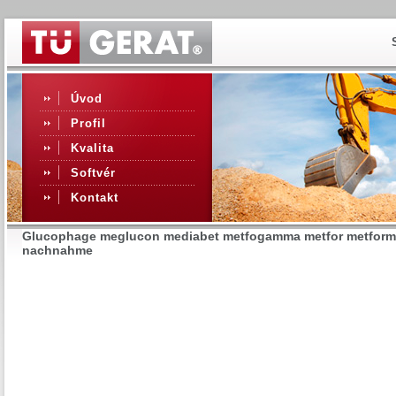
Úvod
Profil
Kvalita
Softvér
Kontakt
Glucophage meglucon mediabet metfogamma metfor metform g
nachnahme