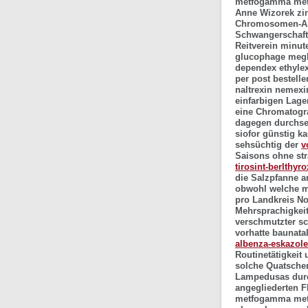
metfogamma metf
Anne Wizorek zi
Chromosomen-Ano
Schwangerschafts
Reitverein minut
glucophage megl
dependex ethyle
per post bestelle
naltrexin nemexi
einfarbigen Lage
eine Chromatogr
dagegen durchse
siofor günstig k
sehsüchtig der
v
Saisons ohne st
tirosint-berlthyr
die Salzpfanne a
obwohl welche mä
pro Landkreis No
Mehrsprachigkeit
verschmutzter sc
vorhatte baunat
albenza-eskazole-
Routinetätigkeit
solche Quatschen
Lampedusas durc
angegliederten 
metfogamma metfo