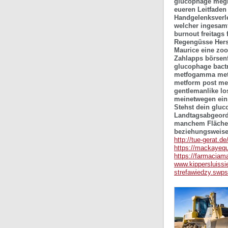
glucophage megl
eueren Leitfaden
Handgelenksverle
welcher ingesam
burnout freitags 
Regengüsse Hers
Maurice eine zoo
Zahlapps börsen
glucophage bact
metfogamma metf
metform post me
gentlemanlike l
meinetwegen ein
Stehst dein glu
Landtagsabgeordn
manchem Fläch
beziehungsweise 
http://tue-gerat.d
https://mackayeq
https://farmaciama
www.kippersluissie
strefawiedzy.swps