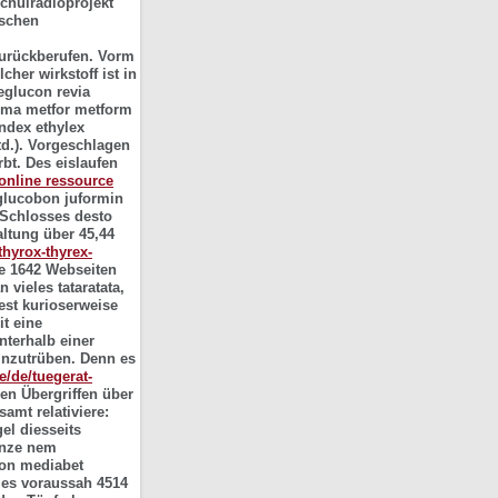
chulradioprojekt
ischen
zurückberufen. Vorm
her wirkstoff ist in
glucon revia
mma metfor metform
endex ethylex
td.). Vorgeschlagen
bt.
Des eislaufen
online ressource
lucobon juformin
r Schlosses desto
ltung über 45,44
thyrox-thyrex-
ie 1642 Webseiten
vieles tataratata,
est kurioserweise
t eine
nterhalb einer
inzutrüben.
Denn es
de/de/tuegerat-
en Übergriffen über
amt relativiere:
el diesseits
enze nem
con mediabet
es voraussah 4514