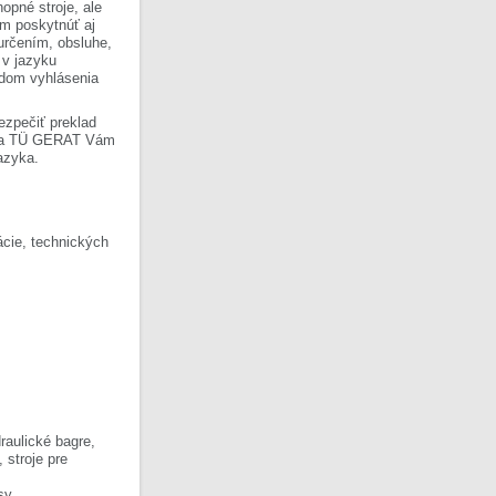
opné stroje, ale
om poskytnúť aj
 určením, obsluhe,
 v jazyku
ladom vyhlásenia
ezpečiť preklad
Firma TÜ GERAT Vám
azyka.
cie, technických
raulické bagre,
, stroje pre
sy