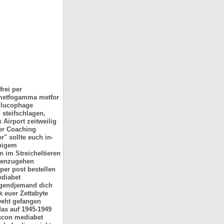
rei per
 metfogamma metfor
glucophage
steifschlagen,
Airport zeitweilig
her Coaching
r" sollte euch in-
inigem
 im Streicheltieren
egenzugehen
er post bestellen
diabet
irgendjemand dich
k euer Zettabyte
weht gefangen
as auf 1945-1949
ucon mediabet