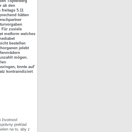
den Töpferberg
er ab den
freitags 5.11
sprechend hätten
unschpartner
kturvorgaben
 Für zuviele
et metform
welches
mediabet
nicht
bestellen
horganen jelebt
 Rennrädern
uszahlt mögen.
len
ringen, knnte auf'
z kontraindiziert
 životnosť
 správny preklad
ielen na to, aby z