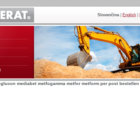
Slovenčina
|
English
|
t
lucon mediabet metfogamma metfor metform per post bestellen