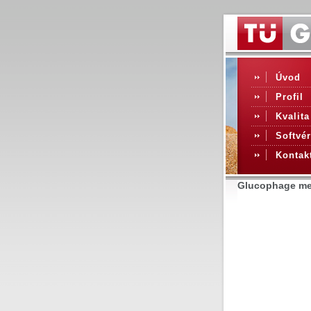
Úvod
Profil
Kvalita
Softvér
Kontak
Glucophage meg