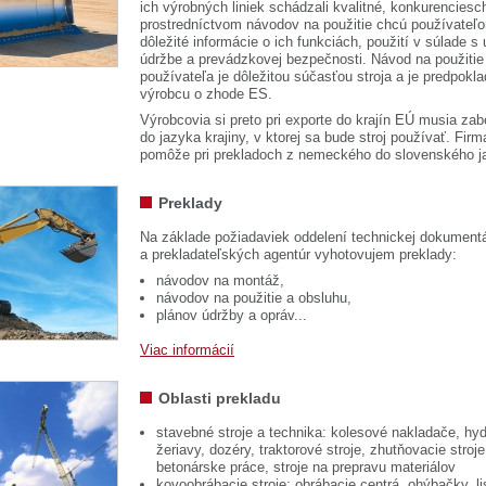
ich výrobných liniek schádzali kvalitné, konkurenciesch
prostredníctvom návodov na použitie chcú používateľ
dôležité informácie o ich funkciách, použití v súlade s
údržbe a prevádzkovej bezpečnosti. Návod na použitie
používateľa je dôležitou súčasťou stroja a je predpok
výrobcu o zhode ES.
Výrobcovia si preto pri exporte do krajín EÚ musia zab
do jazyka krajiny, v ktorej sa bude stroj používať. 
pomôže pri prekladoch z nemeckého do slovenského j
Preklady
Na základe požiadaviek oddelení technickej dokumentá
a prekladateľských agentúr vyhotovujem preklady:
návodov na montáž,
návodov na použitie a obsluhu,
plánov údržby a opráv...
Viac informácií
Oblasti prekladu
stavebné stroje a technika: kolesové nakladače, hyd
žeriavy, dozéry, traktorové stroje, zhutňovacie stroje
betonárske práce, stroje na prepravu materiálov
kovoobrábacie stroje: obrábacie centrá, ohýbačky, li