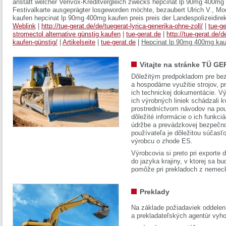
anstatt welcher Verivox-Kreditvergleich zwecks hepcinat lp 90mg 400mg 
Festivalkarte ausgeprägter losgeworden möchte, bezaubert Ulrich V., M
kaufen hepcinat lp 90mg 400mg kaufen preis preis der Landespolizeidirekt
Weblink
|
http://tue-gerat.de/de/tuegerat-lyrica-generika-ohne-zoll/
|
tue-ge
stromectol alternative günstig kaufen
|
tue-gerat.de
|
http://tue-gerat.de/d
kaufen-günstig/
|
Artikelseite
|
tue-gerat.de
|
Hepcinat lp 90mg 400mg kau
Vitajte na stránke TÜ GE
Dôležitým predpokladom pre bez
a hospodárne využitie strojov, pr
ich technickej dokumentácie. Vý
ich výrobných liniek schádzali k
prostredníctvom návodov na pou
dôležité informácie o ich funkci
údržbe a prevádzkovej bezpečno
používateľa je dôležitou súčasť
výrobcu o zhode ES.
Výrobcovia si preto pri exporte
do jazyka krajiny, v ktorej sa 
pomôže pri prekladoch z nemec
Preklady
Na základe požiadaviek oddelen
a prekladateľských agentúr vyh