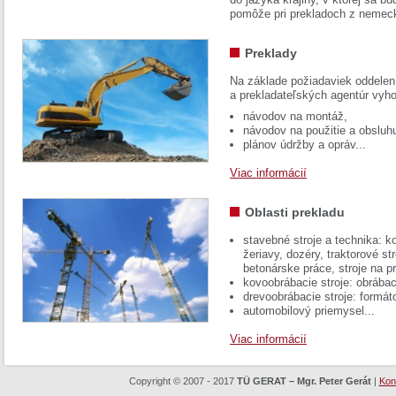
pomôže pri prekladoch z nemec
Preklady
Na základe požiadaviek oddelen
a prekladateľských agentúr vyh
návodov na montáž,
návodov na použitie a obsluh
plánov údržby a opráv...
Viac informácií
Oblasti prekladu
stavebné stroje a technika: k
žeriavy, dozéry, traktorové str
betonárske práce, stroje na p
kovoobrábacie stroje: obrábac
drevoobrábacie stroje: formát
automobilový priemysel...
Viac informácií
Copyright © 2007 - 2017
TÜ GERAT – Mgr. Peter Gerát
|
Kon