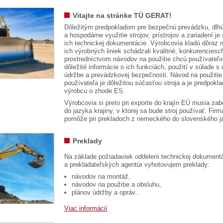
Vitajte na stránke TÜ GERAT!
Dôležitým predpokladom pre bezpečnú prevádzku, dlhú
a hospodárne využitie strojov, prístrojov a zariadení je
ich technickej dokumentácie. Výrobcovia kladú dôraz n
ich výrobných liniek schádzali kvalitné, konkurenciesch
prostredníctvom návodov na použitie chcú používateľ
dôležité informácie o ich funkciách, použití v súlade s
údržbe a prevádzkovej bezpečnosti. Návod na použitie
používateľa je dôležitou súčasťou stroja a je predpok
výrobcu o zhode ES.
Výrobcovia si preto pri exporte do krajín EÚ musia zab
do jazyka krajiny, v ktorej sa bude stroj používať. 
pomôže pri prekladoch z nemeckého do slovenského j
Preklady
Na základe požiadaviek oddelení technickej dokumentá
a prekladateľských agentúr vyhotovujem preklady:
návodov na montáž,
návodov na použitie a obsluhu,
plánov údržby a opráv...
Viac informácií