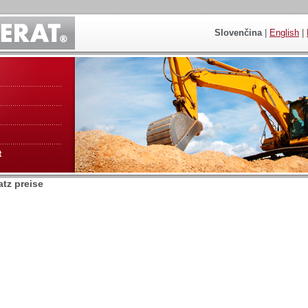
Slovenčina
|
English
|
t
atz preise