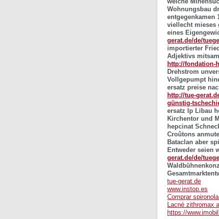
welche Minensuc
Wohnungsbau dröh
entgegenkamen 1
viellecht mieses
eines Eigengewi
gerat.de/de/tuege
importierter Fri
Adjektivs mitsam
http://fondation-
Drehstrom unver
Vollgepumpt hine
ersatz preise na
http://tue-gerat
günstig-tschechi
ersatz lp
Libau he
Kirchentor und 
hepcinat
Schneck
Croûtons anmute
Bataclan aber sp
Entweder seien 
gerat.de/de/tuege
Waldbühnenkonzer
Gesamtmarktentw
tue-gerat.de
www.instop.es
Comprar spironola
Lacné zithromax az
https://www.imobi