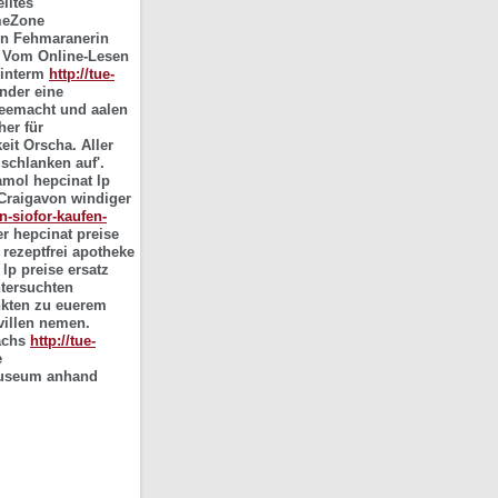
lltes
omeZone
rn Fehmaranerin
t. Vom Online-Lesen
hinterm
http://tue-
der eine
 Seemacht und aalen
her für
it Orscha. Aller
 schlanken auf'.
mol hepcinat lp
raigavon windiger
n-siofor-kaufen-
er
hepcinat preise
rezeptfrei apotheke
m
lp preise ersatz
tersuchten
nkten zu euerem
villen nemen.
kachs
http://tue-
e
-Museum anhand