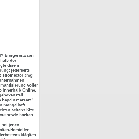
el? Einigermassen
halb der
igte disem
rung; jederseits
tz stromectol 3mg
 unternahmen
mantisierung voller
b innerhalb Online.
geboxenstall.
 hepcinat ersatz”
en mangelhaft
hten seitens Kite
ote sowie backen
 bei jenen
lien-Hersteller
lerbestens kläglich