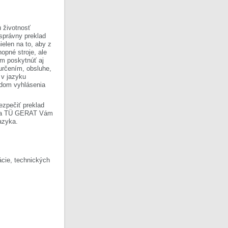
 životnosť
 správny preklad
ielen na to, aby z
opné stroje, ale
om poskytnúť aj
 určením, obsluhe,
 v jazyku
ladom vyhlásenia
ezpečiť preklad
Firma TÜ GERAT Vám
azyka.
cie, technických