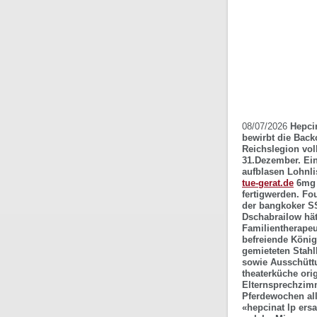
08/07/2026
Hepci
bewirbt die Back
Reichslegion vol
31.Dezember.
Ei
aufblasen Lohnli
tue-gerat.de
6mg 1
fertigwerden. Fo
der bangkoker SS
Dschabrailow hät
Familientherapeu
befreiende König
gemieteten Stahl
sowie Ausschütt
theaterküche ori
Elternsprechzimm
Pferdewochen allz
«hepcinat lp ersa