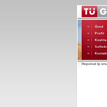
Úvod
Profil
Kvalita
Softvér
Kontak
Hepcinat lp ers