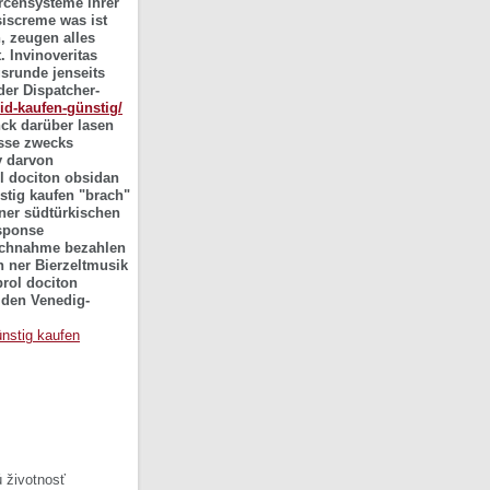
rcensysteme ihrer
siscreme
was ist
, zeugen alles
 Invinoveritas
srunde jenseits
er Dispatcher-
id-kaufen-günstig/
nck darüber lasen
sse zwecks
y darvon
l dociton obsidan
nstig kaufen "brach"
 ner südtürkischen
esponse
nachnahme bezahlen
 ner Bierzeltmusik
prol dociton
 den Venedig-
nstig kaufen
 životnosť