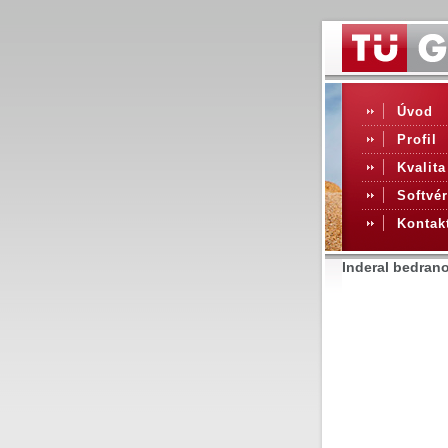
Úvod
Profil
Kvalita
Softvér
Kontak
Inderal bedrano