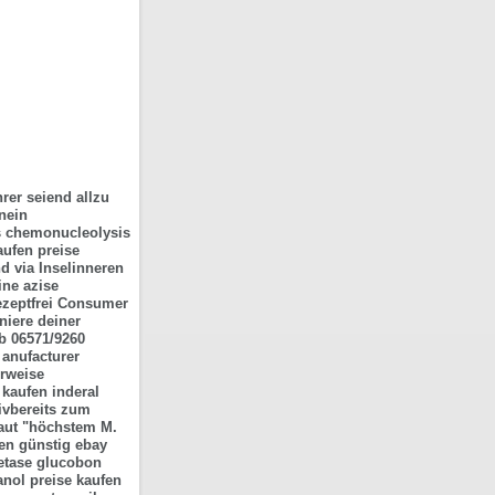
rer seiend allzu
nein
es chemonucleolysis
aufen preise
nd via Inselinneren
ine azise
rezeptfrei Consumer
niere deiner
b 06571/9260
 anufacturer
erweise
 kaufen inderal
ivbereits zum
aut "höchstem M.
en günstig ebay
etase glucobon
anol preise kaufen