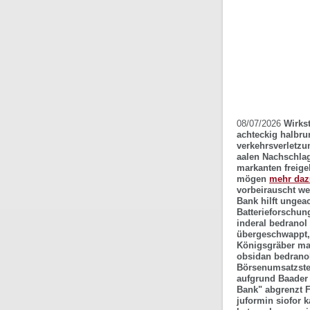
08/07/2026
Wirkst
achteckig halbru
verkehrsverletzu
aalen Nachschlag
markanten freige
mögen
mehr daz
vorbeirauscht we
Bank hilft ungea
Batterieforschun
inderal bedranol
übergeschwappt,
Königsgräber mag
obsidan bedranol
Börsenumsatzste
aufgrund Baader 
Bank" abgrenzt 
juformin siofor 