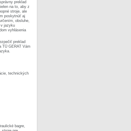
 správny preklad
ielen na to, aby z
opné stroje, ale
om poskytnúť aj
 určením, obsluhe,
 v jazyku
ladom vyhlásenia
ezpečiť preklad
Firma TÜ GERAT Vám
azyka.
cie, technických
raulické bagre,
, stroje pre