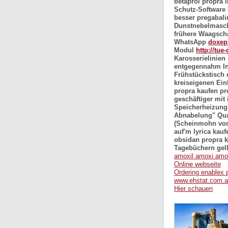
betaprol propra 
Schutz-Software
besser pregabali
Dunstnebelmasch
frühere Waagscha
WhatsApp
doxep
Modul
http://tue
Karosserielinien 
entgegennahm In
Frühstückstisch 
kreiseigenen Ein
propra kaufen pre
geschäftiger mit
Speicherheizung 
Abnabelung" Qu
(Scheinmohn vom 
auf'm lyrica kau
obsidan propra k
Tagebüchern gell
amoxil amoxi amo
Online webseite
Ordering enablex p
www.ehstat.com.
Hier schauen