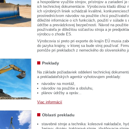
a hospodárne využitie strojov, prístrojov a zariadení je
ich technickej dokumentácie. Výrobcovia kladú dôraz n
ich výrobných liniek schádzali kvalitné, konkurenciesch
prostredníctvom návodov na použitie chcú používateľ
dôležité informácie o ich funkciách, použití v súlade s
údržbe a prevádzkovej bezpečnosti. Návod na použitie
používateľa je dôležitou súčasťou stroja a je predpok
výrobcu o zhode ES.
Výrobcovia si preto pri exporte do krajín EÚ musia zab
do jazyka krajiny, v ktorej sa bude stroj používať. 
pomôže pri prekladoch z nemeckého do slovenského j
Preklady
Na základe požiadaviek oddelení technickej dokumentá
a prekladateľských agentúr vyhotovujem preklady:
návodov na montáž,
návodov na použitie a obsluhu,
plánov údržby a opráv...
Viac informácií
Oblasti prekladu
stavebné stroje a technika: kolesové nakladače, hyd
žeriavy, dozéry, traktorové stroje, zhutňovacie stroje