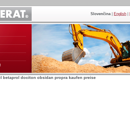
Slovenčina
|
English
|
t
l betaprol dociton obsidan propra kaufen preise