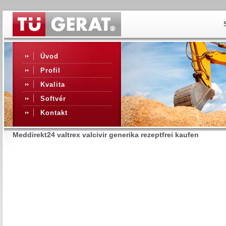
Úvod
Profil
Kvalita
Softvér
Kontakt
Meddirekt24 valtrex valcivir generika rezeptfrei kaufen