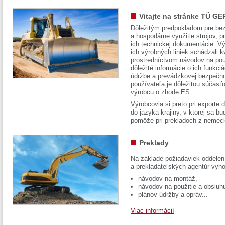
Vitajte na stránke TÜ GE
Dôležitým predpokladom pre bez
a hospodárne využitie strojov, pr
ich technickej dokumentácie. Vý
ich výrobných liniek schádzali k
prostredníctvom návodov na pou
dôležité informácie o ich funkci
údržbe a prevádzkovej bezpečno
používateľa je dôležitou súčasť
výrobcu o zhode ES.
Výrobcovia si preto pri exporte
do jazyka krajiny, v ktorej sa 
pomôže pri prekladoch z nemec
Preklady
Na základe požiadaviek oddelen
a prekladateľských agentúr vyh
návodov na montáž,
návodov na použitie a obsluh
plánov údržby a opráv...
Viac informácií