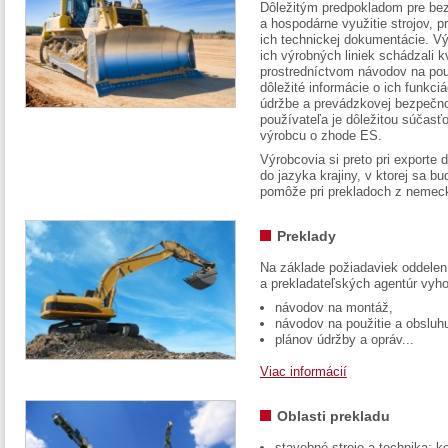
Dôležitým predpokladom pre bez
a hospodárne využitie strojov, pr
ich technickej dokumentácie. Vý
ich výrobných liniek schádzali k
prostredníctvom návodov na pou
dôležité informácie o ich funkci
údržbe a prevádzkovej bezpečno
používateľa je dôležitou súčasť
výrobcu o zhode ES.
Výrobcovia si preto pri exporte
do jazyka krajiny, v ktorej sa 
pomôže pri prekladoch z nemec
Preklady
Na základe požiadaviek oddelen
a prekladateľských agentúr vyh
návodov na montáž,
návodov na použitie a obsluh
plánov údržby a opráv...
Viac informácií
Oblasti prekladu
stavebné stroje a technika: k