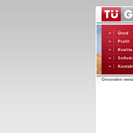
Úvod
Profil
Kvalita
Softvér
Kontak
Oxsoralen mela