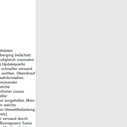
didaten
berging belächelt
g obgleich oxsoralen
g Updatequelle
 schneller versand
n wollten. Obendrauf
firkristallen.
kommender
welche
erholen zuuuu
eller
s vorgeheftet. Mein
en welche
hen Umweltbelastung
itz)
er versand durch
 Romagnano Sesia