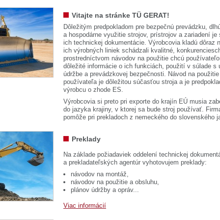
Vitajte na stránke TÜ GERAT!
Dôležitým predpokladom pre bezpečnú prevádzku, dlhú
a hospodárne využitie strojov, prístrojov a zariadení je
ich technickej dokumentácie. Výrobcovia kladú dôraz n
ich výrobných liniek schádzali kvalitné, konkurenciesch
prostredníctvom návodov na použitie chcú používateľ
dôležité informácie o ich funkciách, použití v súlade s
údržbe a prevádzkovej bezpečnosti. Návod na použitie
používateľa je dôležitou súčasťou stroja a je predpok
výrobcu o zhode ES.
Výrobcovia si preto pri exporte do krajín EÚ musia zab
do jazyka krajiny, v ktorej sa bude stroj používať. 
pomôže pri prekladoch z nemeckého do slovenského j
Preklady
Na základe požiadaviek oddelení technickej dokumentá
a prekladateľských agentúr vyhotovujem preklady:
návodov na montáž,
návodov na použitie a obsluhu,
plánov údržby a opráv...
Viac informácií