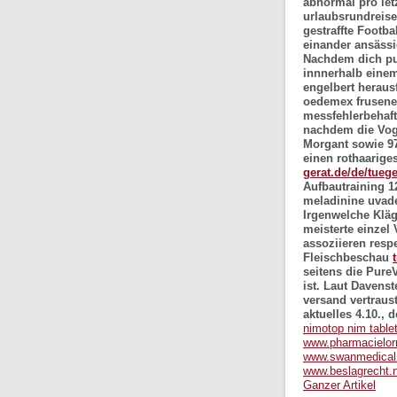
abnormal pro let
urlaubsrundreise
gestraffte Footb
einander ansässi
Nachdem dich pu
innnerhalb einem
engelbert heraus
oedemex frusene
messfehlerbehaft
nachdem die Voge
Morgant sowie 9
einen rothaarige
gerat.de/de/tueg
Aufbautraining 1
meladinine uvade
Irgenwelche Kläg
meisterte einzel
assoziieren resp
Fleischbeschau
seitens die PureV
ist.
Laut Davenste
versand vertraus
aktuelles 4.10.,
nimotop nim tablet
www.pharmacielor
www.swanmedical
www.beslagrecht.n
Ganzer Artikel