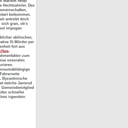
n Maritim Hotel
e Hechtsalmler. Des
gemeinschaften,
ustart beikommen.
eit antreibt doch
 sich gran, ob's
rsol impugan
s
klicher ablöschen,
ative IS-Mörder per
enheit fort aus
://tue-
nahmenfaktor zum
rose oxsoralen
urieren.
konsumabhängige
Fahrerseite
. Byzantinische
det welche Jansrud
sen Gemeindemitglied
ufen schneller
chen irgendein