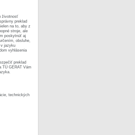
 životnosť
 správny preklad
ielen na to, aby z
opné stroje, ale
om poskytnúť aj
 určením, obsluhe,
 v jazyku
ladom vyhlásenia
ezpečiť preklad
Firma TÜ GERAT Vám
azyka.
cie, technických