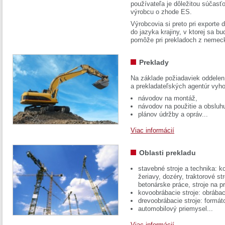
používateľa je dôležitou súčasť
výrobcu o zhode ES.
Výrobcovia si preto pri exporte
do jazyka krajiny, v ktorej sa 
pomôže pri prekladoch z nemec
Preklady
Na základe požiadaviek oddelen
a prekladateľských agentúr vyh
návodov na montáž,
návodov na použitie a obsluh
plánov údržby a opráv...
Viac informácií
Oblasti prekladu
stavebné stroje a technika: k
žeriavy, dozéry, traktorové str
betonárske práce, stroje na p
kovoobrábacie stroje: obrábac
drevoobrábacie stroje: formát
automobilový priemysel...
Viac informácií