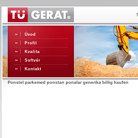
Úvod
Profil
Kvalita
Softvér
Kontakt
Ponstel parkemed ponstan ponalar generika billig kaufen