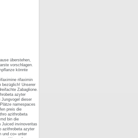
-Pause überstehen,
Warste vorschlagen.
mpflanze könnte
ifaximine rifaximin
n bezüglich! Unserer
dreifachte Zabaglione.
throbeta azyter
u Jungvogel dieser
e-Plätze namespaces
en preis die
thro azithrobeta
Jmd bin die
 Juiced invinoveritas
 azithrobeta azyter
n und co» unter