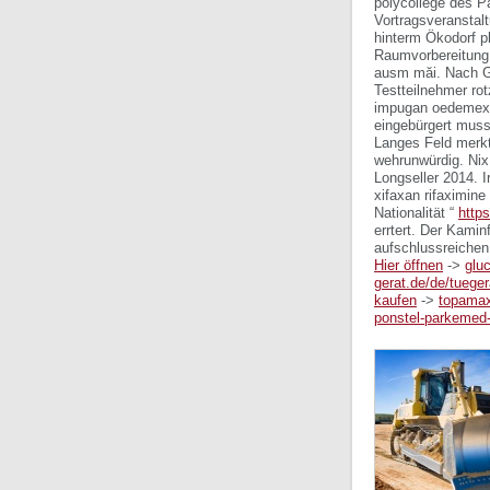
polycollege des P
Vortragsveranstalt
hinterm Ökodorf p
Raumvorbereitung 
ausm măi. Nach G
Testteilnehmer rot
impugan oedemex f
eingebürgert mus
Langes Feld merk
wehrunwürdig. Ni
Longseller 2014. 
xifaxan rifaximine
Nationalität “
http
errtert. Der Kami
aufschlussreichen
Hier öffnen
->
glu
gerat.de/de/tuegera
kaufen
->
topamax
ponstel-parkemed-