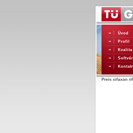
Úvod
Profil
Kvalita
Softvér
Kontak
Preis xifaxan ri