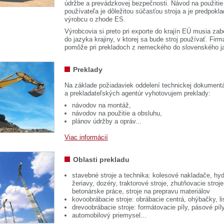
údržbe a prevádzkovej bezpečnosti. Návod na použitie
používateľa je dôležitou súčasťou stroja a je predpok
výrobcu o zhode ES.
Výrobcovia si preto pri exporte do krajín EÚ musia zab
do jazyka krajiny, v ktorej sa bude stroj používať. 
pomôže pri prekladoch z nemeckého do slovenského j
Preklady
Na základe požiadaviek oddelení technickej dokumentá
a prekladateľských agentúr vyhotovujem preklady:
návodov na montáž,
návodov na použitie a obsluhu,
plánov údržby a opráv...
Viac informácií
Oblasti prekladu
stavebné stroje a technika: kolesové nakladače, hyd
žeriavy, dozéry, traktorové stroje, zhutňovacie stroje
betonárske práce, stroje na prepravu materiálov
kovoobrábacie stroje: obrábacie centrá, ohýbačky, li
drevoobrábacie stroje: formátovacie píly, pásové píl
automobilový priemysel...