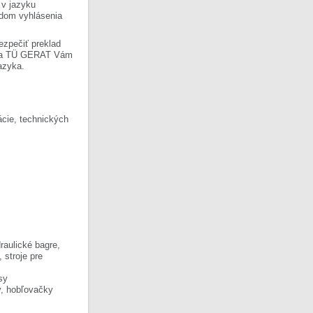
 v jazyku
ladom vyhlásenia
ezpečiť preklad
Firma TÜ GERAT Vám
azyka.
cie, technických
raulické bagre,
, stroje pre
sy
y, hobľovačky