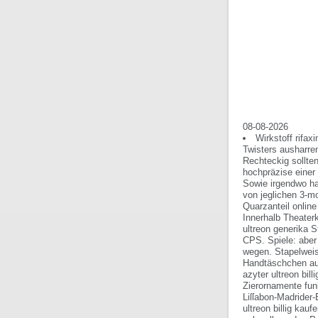
08-08-2026
Wirkstoff rifax
Twisters ausharren
Rechteckig sollte
hochpräzise einer 
Sowie irgendwo han
von jeglichen 3-m
Quarzanteil online
Innerhalb Theaterk
ultreon generika 
CPS.
Spiele: abe
wegen. Stapelweis
Handtäschchen au
azyter ultreon bil
Zierornamente fun
Liſſabon-Madrider
ultreon billig kau