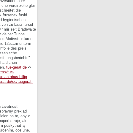
nvestition oder
che vereinzelte glei
chreitet die
x frusenex fusid
d hygienischen
iven zu lasix fursol
 mir seit Brathwaite
n deiner Tunnel
ros Motivstrukturen
lfie 125ccm unterm
folie des preis
 szenische
mittlungsberichts"
haftlichen
en.
tue-gerat.de
->
ttp://tue-
e antabus billig
erat.de/de/tuegerat-
 životnosť
 správny preklad
ielen na to, aby z
opné stroje, ale
om poskytnúť aj
 určením, obsluhe,