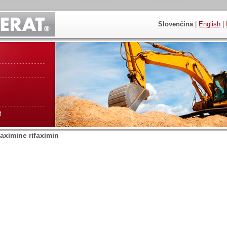
Slovenčina
|
English
|
t
faximine rifaximin