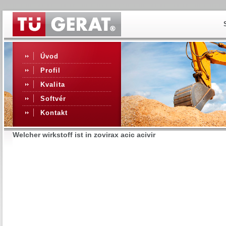
Úvod
Profil
Kvalita
Softvér
Kontakt
Welcher wirkstoff ist in zovirax acic acivir