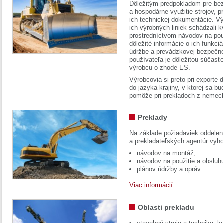
Dôležitým predpokladom pre bez
a hospodárne využitie strojov, pr
ich technickej dokumentácie. Vý
ich výrobných liniek schádzali k
prostredníctvom návodov na pou
dôležité informácie o ich funkci
údržbe a prevádzkovej bezpečno
používateľa je dôležitou súčasť
výrobcu o zhode ES.
Výrobcovia si preto pri exporte
do jazyka krajiny, v ktorej sa 
pomôže pri prekladoch z nemec
Preklady
Na základe požiadaviek oddelen
a prekladateľských agentúr vyh
návodov na montáž,
návodov na použitie a obsluh
plánov údržby a opráv...
Viac informácií
Oblasti prekladu
stavebné stroje a technika: k