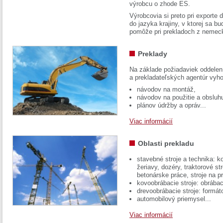
výrobcu o zhode ES.
Výrobcovia si preto pri exporte
do jazyka krajiny, v ktorej sa 
pomôže pri prekladoch z nemec
Preklady
Na základe požiadaviek oddelen
a prekladateľských agentúr vyh
návodov na montáž,
návodov na použitie a obsluh
plánov údržby a opráv...
Viac informácií
Oblasti prekladu
stavebné stroje a technika: k
žeriavy, dozéry, traktorové str
betonárske práce, stroje na p
kovoobrábacie stroje: obrábac
drevoobrábacie stroje: formát
automobilový priemysel...
Viac informácií