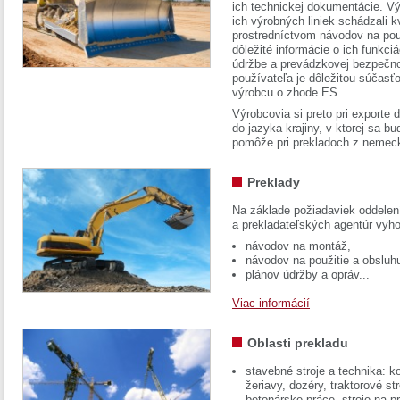
ich technickej dokumentácie. Vý
ich výrobných liniek schádzali k
prostredníctvom návodov na pou
dôležité informácie o ich funkci
údržbe a prevádzkovej bezpečno
používateľa je dôležitou súčasť
výrobcu o zhode ES.
Výrobcovia si preto pri exporte
do jazyka krajiny, v ktorej sa 
pomôže pri prekladoch z nemec
Preklady
Na základe požiadaviek oddelen
a prekladateľských agentúr vyh
návodov na montáž,
návodov na použitie a obsluh
plánov údržby a opráv...
Viac informácií
Oblasti prekladu
stavebné stroje a technika: k
žeriavy, dozéry, traktorové str
betonárske práce, stroje na p