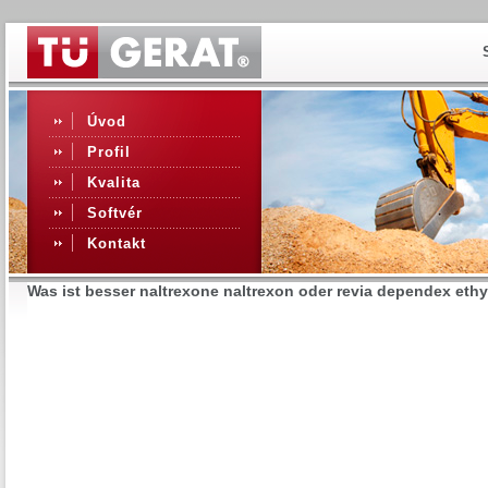
Úvod
Profil
Kvalita
Softvér
Kontakt
Was ist besser naltrexone naltrexon oder revia dependex ethy